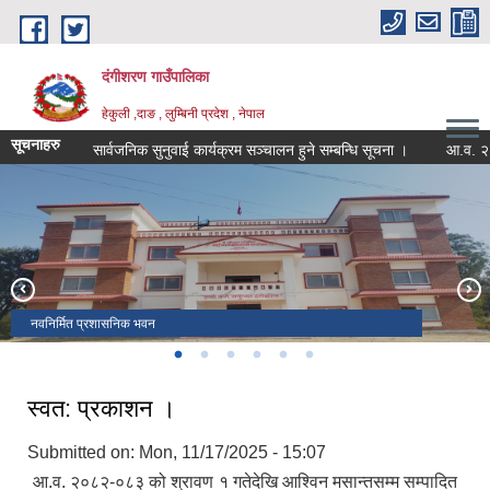
Skip to main content
दंगीशरण गाउँपालिका
हेकुली ,दाङ , लुम्बिनी प्रदेश , नेपाल
सूचनाहरु
सार्वजनिक सुनुवाई कार्यक्रम सञ्चालन हुने सम्बन्धि सूचना ।
आ.व. २०८२/८३ 
वडा नं १ र ४ जोड्ने बबई नदी पुल
विरेन्द्र मावि हेकुली परिसर , पृष्ठभूमीमा ऐतिहासिक राजाकोट
स्वास्थ्य चौकी हेकुली
वडा नं.१ को भञ्जयाङबाट देखिएको दृष्य
सम्माननीय राष्ट्रपतिबाट सम्मानित उत्कष्ट सूचना अधिकारी टेक बहादुर खत्री
नवनिर्मित प्रशासनिक भवन
स्वत: प्रकाशन ।
Submitted on:
Mon, 11/17/2025 - 15:07
आ.व. २०८२-०८३ को श्रावण १ गतेदेखि आश्विन मसान्तसम्म सम्पादित