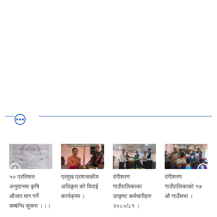
५० प्रतिशत
प्रमुख प्रशासकीय
दंगीशरण
दंगीशरण
अनुदानमा कृषि
अधिकृत को विदाई
गाउँपालिकाका
गाउँपालिकाको १७
औजार माग गर्ने
कार्यक्रम ।
उत्कृष्ट कर्मचारीहरु
औ गाउँसभा ।
सम्बन्धि सुचना ।।।
२०८०/८१ ।