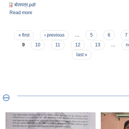
बोलपत्र.pdf
Read more
about बोलपत्र स्वीकृत गर्ने आशयको सूचना(मिति २०७८
युगबोध राष्ट्रिय दैनिकमा प्रकाशित) ।
Pages
« first
‹ previous
…
5
6
7
9
10
11
12
13
…
n
last »