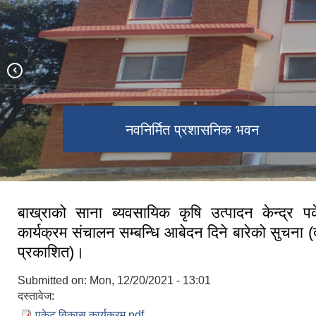
विरेन्द्र मावि हेकुली परिसर , पृष्ठभूमीमा
वडा नं.१ को भञ्जयाङबाट देखिएको दृष्य
वडा नं १ र ४ जोड्ने बबई नदी पुल
स्वास्थ्य चौकी हेकुली
ऐतिहासिक राजाकोट
सम्माननीय राष्ट्रपतिबाट सम्मानित उत्कष्ट
सूचना अधिकारी टेक बहादुर खत्री
नवनिर्मित प्रशासनिक भवन
बाख्राको साना ब्यवसायिक कृषि उत्पादन केन्द्र 
कार्यक्रम संचालन सम्बन्धि आबेदन दिने बारेको सुचना 
प्रकाशित)।
Submitted on:
Mon, 12/20/2021 - 13:01
दस्तावेज:
पकेट विकास कार्यक्रम.pdf