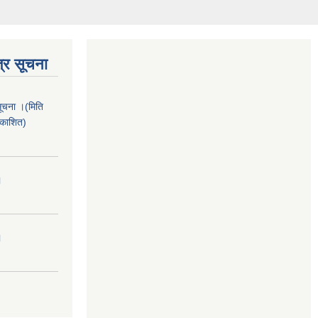
्र सूचना
सूचना ।(मिति
रकाशित)
।
।