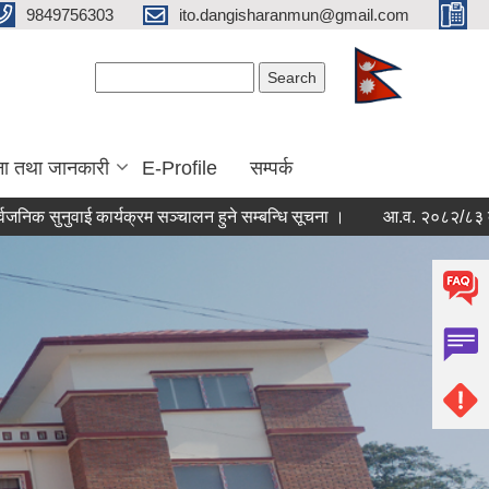
9849756303
ito.dangisharanmun@gmail.com
Search form
Search
ना तथा जानकारी
E-Profile
सम्पर्क
वाई कार्यक्रम सञ्चालन हुने सम्बन्धि सूचना ।
आ.व. २०८२/८३ को चौथो त्रैम