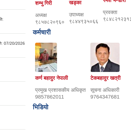
रमेश भण्डारी
खड्का
शम्भु गिरी
प्रवक्ता
उपाध्यक्ष
अध्यक्ष
९८४८२१२३१
ति:
९८४४९३५०६६
९८५७८२०९६०
कर्मचारी
ति:
07/20/2026
कर्ण बहादुर नेपाली
टेकबहादुर खत्री
प्रमुख प्रशासकीय अधिकृत
सूचना अधिकारी
9857862011
9764347681
भिडियो