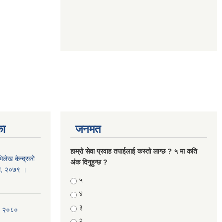
का
जनमत
हाम्रो सेवा प्रवाह तपाईलाई कस्तो लाग्छ ? ५ मा कति
लेख केन्द्रको
अंक दिनुहुन्छ ?
िधि, २०७९ ।
Choices
५
४
३
न, २०८०
२