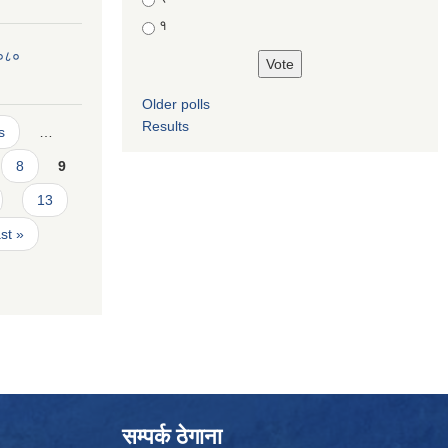
१
२०८०
Older polls
Results
s
…
8
9
13
ast »
सम्पर्क ठेगाना