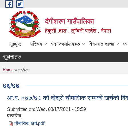
Skip to main content
दंगीशरण गाउँपालिका
हेकुली ,दाङ , लुम्बिनी प्रदेश , नेपाल
गृहपृष्ठ
परिचय
वडा कार्यालयहरु
विषयगत शाखा
का
सूचनाहरु
You are here
Home
» ७६/७७
७६/७७
आ.व. ०७७/७८ को दोश्रो चौमासिक सम्मको खर्चको व
Submitted on:
Wed, 03/17/2021 - 15:59
दस्तावेज:
चौमासिक खर्च.pdf