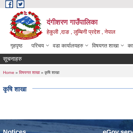
Skip to main content
दंगीशरण गाउँपालिका
हेकुली ,दाङ , लुम्बिनी प्रदेश , नेपाल
गृहपृष्ठ
परिचय
वडा कार्यालयहरु
विषयगत शाखा
का
सूचनाहरु
You are here
Home
»
विषयगत शाखा
» कृषि शाखा
कृषि शाखा
Notices
eGov serv