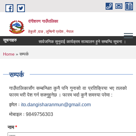
Skip to main content
दंगीशरण गाउँपालिका
हेकुली ,दाङ , लुम्बिनी प्रदेश , नेपाल
सूचनाहरु
सार्वजनिक सुनुवाई कार्यक्रम सञ्चालन हुने सम्बन्धि सूचना ।
आ
You are here
Home
» सम्पर्क
सम्पर्क
गाउँपालिकासँग सम्बन्धित कुनै पनि गुनासो वा प्रतिक्रिया भए तलको
फारम भरी पेश गर्न सक्नुहुनेछ ‍‍। फारम भर्दा कुनै समस्या परेमा ‌:
इमेल ः
ito.dangisharanmun@gmail.com
मोबाइल ः 9849756303
नाम
*