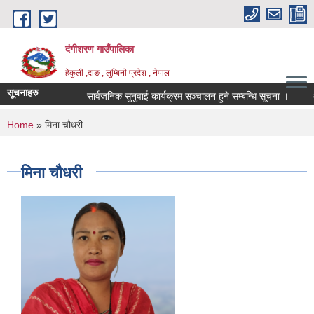
Skip to main content
दंगीशरण गाउँपालिका
हेकुली ,दाङ , लुम्बिनी प्रदेश , नेपाल
सूचनाहरु
सार्वजनिक सुनुवाई कार्यक्रम सञ्चालन हुने सम्बन्धि सूचना ।
आ
You are here
Home
» मिना चौधरी
मिना चौधरी