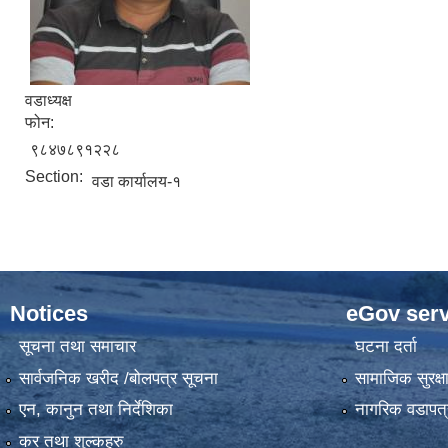
वडाध्यक्ष
फोन:
९८४७८९१२२८
Section:
वडा कार्यालय-१
Notices
eGov serv
सूचना तथा समाचार
घटना दर्ता
सार्वजनिक खरीद /बोलपत्र सूचना
सामाजिक सुरक्ष
एन, कानुन तथा निर्देशिका
नागरिक वडापत्
कर तथा शुल्कहरु