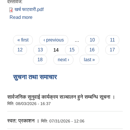
दस्तावेज:
खर्च फाटवारी.pdf
Read more
about आ.व. ०७८/७९ को प्रथम त्रैमासिक सम्मको खर्चको
फाटँवारी ।
Pages
« first
‹ previous
…
10
11
12
13
14
15
16
17
18
next ›
last »
सुचना तथा समाचार
सार्वजनिक सुनुवाई कार्यक्रम सञ्चालन हुने सम्बन्धि सूचना ।
मिति:
08/03/2026 - 16:37
स्वत: प्रकाशन ।
मिति:
07/31/2026 - 12:06