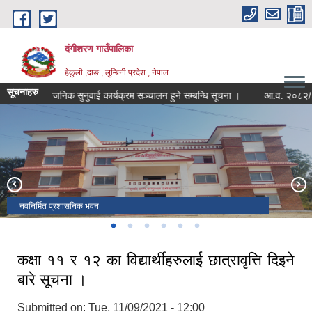
Skip to main content
दंगीशरण गाउँपालिका
हेकुली ,दाङ , लुम्बिनी प्रदेश , नेपाल
सूचनाहरु
सार्वजनिक सुनुवाई कार्यक्रम सञ्चालन हुने सम्बन्धि सूचना ।
आ.व. २०८२/८३ को चौथ
वडा नं १ र ४ जोड्ने बबई नदी पुल
विरेन्द्र मावि हेकुली परिसर , पृष्ठभूमीमा ऐतिहासिक राजाकोट
स्वास्थ्य चौकी हेकुली
वडा नं.१ को भञ्जयाङबाट देखिएको दृष्य
सम्माननीय राष्ट्रपतिबाट सम्मानित उत्कष्ट सूचना अधिकारी टेक बहादुर खत्री
नवनिर्मित प्रशासनिक भवन
कक्षा ११ र १२ का विद्यार्थीहरुलाई छात्रावृत्ति दिइने
बारे सूचना ।
Submitted on:
Tue, 11/09/2021 - 12:00