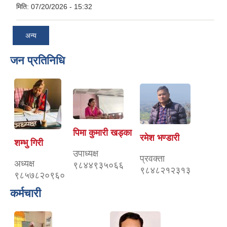
मिति:
07/20/2026 - 15:32
अन्य
जन प्रतिनिधि
पिमा कुमारी खड्का
रमेश भण्डारी
शम्भु गिरी
उपाध्यक्ष
प्रवक्ता
अध्यक्ष
९८४४९३५०६६
९८४८२१२३१३
९८५७८२०९६०
कर्मचारी