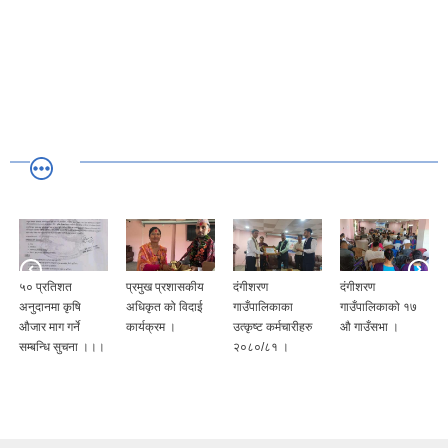
५० प्रतिशत
प्रमुख प्रशासकीय
दंगीशरण
दंगीशरण
अनुदानमा कृषि
अधिकृत को विदाई
गाउँपालिकाका
गाउँपालिकाको १७
औजार माग गर्ने
कार्यक्रम ।
उत्कृष्ट कर्मचारीहरु
औ गाउँसभा ।
सम्बन्धि सुचना ।।।
२०८०/८१ ।