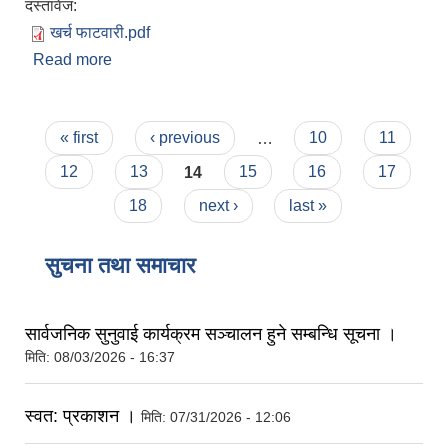
दस्तावेज:
खर्च फाटवारी.pdf
Read more
about आ.व. ०७८/७९ को प्रथम त्रैमासिक सम्मको खर्चको
फाटँवारी ।
Pages
« first
‹ previous
…
10
11
12
13
14
15
16
17
18
next ›
last »
सुचना तथा समाचार
सार्वजनिक सुनुवाई कार्यक्रम सञ्चालन हुने सम्बन्धि सूचना ।
मिति:
08/03/2026 - 16:37
स्वत: प्रकाशन ।
मिति:
07/31/2026 - 12:06