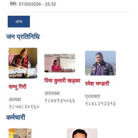
मिति:
07/20/2026 - 15:32
अन्य
जन प्रतिनिधि
पिमा कुमारी खड्का
रमेश भण्डारी
शम्भु गिरी
उपाध्यक्ष
प्रवक्ता
अध्यक्ष
९८४४९३५०६६
९८४८२१२३१३
९८५७८२०९६०
कर्मचारी