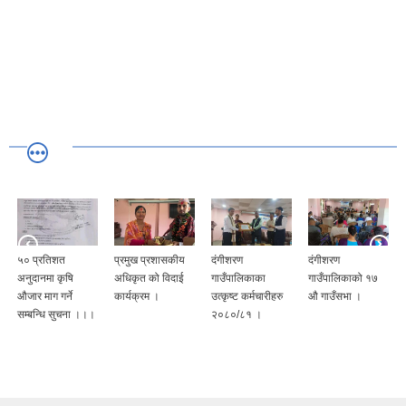
५० प्रतिशत
प्रमुख प्रशासकीय
दंगीशरण
दंगीशरण
अनुदानमा कृषि
अधिकृत को विदाई
गाउँपालिकाका
गाउँपालिकाको १७
औजार माग गर्ने
कार्यक्रम ।
उत्कृष्ट कर्मचारीहरु
औ गाउँसभा ।
सम्बन्धि सुचना ।।।
२०८०/८१ ।