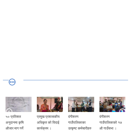
५० प्रतिशत
प्रमुख प्रशासकीय
दंगीशरण
दंगीशरण
अनुदानमा कृषि
अधिकृत को विदाई
गाउँपालिकाका
गाउँपालिकाको १७
औजार माग गर्ने
कार्यक्रम ।
उत्कृष्ट कर्मचारीहरु
औ गाउँसभा ।