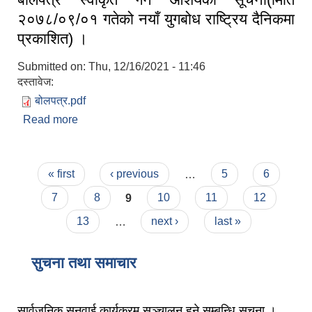
२०७८/०९/०१ गतेको नयाँ युगबोध राष्ट्रिय दैनिकमा
प्रकाशित) ।
Submitted on:
Thu, 12/16/2021 - 11:46
दस्तावेज:
बोलपत्र.pdf
Read more
about बोलपत्र स्वीकृत गर्ने आशयको सूचना(मिति
२०७८/०९/०१ गतेको नयाँ युगबोध राष्ट्रिय दैनिकमा
प्रकाशित) ।
Pages
« first
‹ previous
…
5
6
7
8
9
10
11
12
13
…
next ›
last »
सुचना तथा समाचार
सार्वजनिक सुनुवाई कार्यक्रम सञ्चालन हुने सम्बन्धि सूचना ।