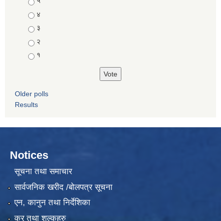
Choices
५
४
३
२
१
Older polls
Results
Notices
सूचना तथा समाचार
सार्वजनिक खरीद /बोलपत्र सूचना
एन, कानुन तथा निर्देशिका
कर तथा शुल्कहरु