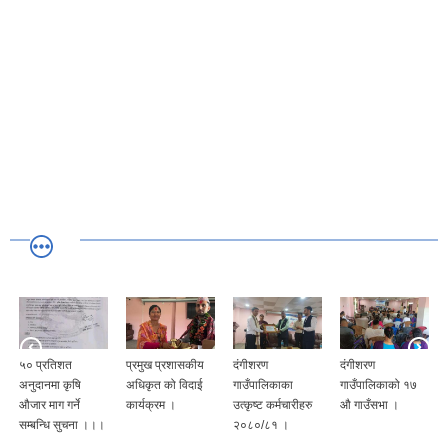
५० प्रतिशत
प्रमुख प्रशासकीय
दंगीशरण
दंगीशरण
अनुदानमा कृषि
अधिकृत को विदाई
गाउँपालिकाका
गाउँपालिकाको १७
औजार माग गर्ने
कार्यक्रम ।
उत्कृष्ट कर्मचारीहरु
औ गाउँसभा ।
सम्बन्धि सुचना ।।।
२०८०/८१ ।