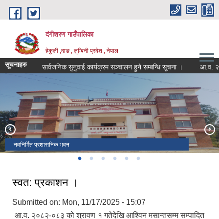
Skip to main content
दंगीशरण गाउँपालिका
हेकुली ,दाङ , लुम्बिनी प्रदेश , नेपाल
सूचनाहरु
सार्वजनिक सुनुवाई कार्यक्रम सञ्चालन हुने सम्बन्धि सूचना ।
आ.व. २०८२/८३ 
वडा नं १ र ४ जोड्ने बबई नदी पुल
विरेन्द्र मावि हेकुली परिसर , पृष्ठभूमीमा ऐतिहासिक राजाकोट
स्वास्थ्य चौकी हेकुली
वडा नं.१ को भञ्जयाङबाट देखिएको दृष्य
सम्माननीय राष्ट्रपतिबाट सम्मानित उत्कष्ट सूचना अधिकारी टेक बहादुर खत्री
नवनिर्मित प्रशासनिक भवन
स्वत: प्रकाशन ।
Submitted on:
Mon, 11/17/2025 - 15:07
आ.व. २०८२-०८३ को श्रावण १ गतेदेखि आश्विन मसान्तसम्म सम्पादित